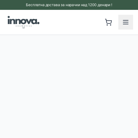
Прескокни на главна содржина
Бесплатна достава за нарачки над 1200 денари !