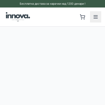
Прескокни на главна содржина
Бесплатна достава за нарачки над 1200 денари !