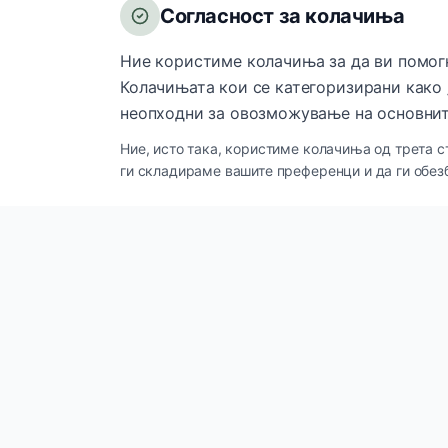
Согласност за колачиња
Ние користиме колачиња за да ви помог
Колачињата кои се категоризирани како 
неопходни за овозможување на основнит
Ние, исто така, користиме колачиња од трета с
ги складираме вашите преференци и да ги обез
Брзи лин
Innova Cosmetics
IC
Производ
Премиум козметички и