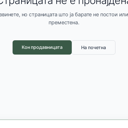
Страницата не е пронајден
звинете, но страницата што ја барате не постои или
преместена.
Кон продавницата
На почетна