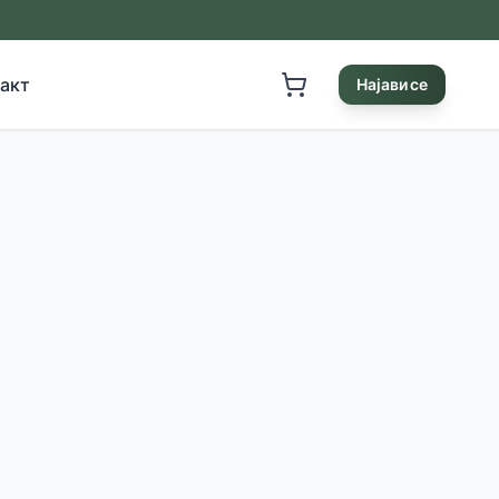
акт
Најави се