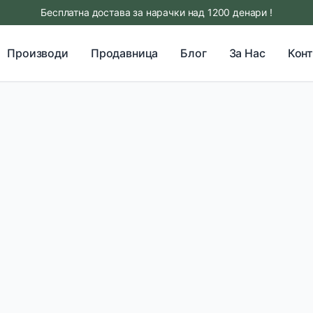
Бесплатна достава за нарачки над 1200 денари !
Производи
Продавница
Блог
За Нас
Конт