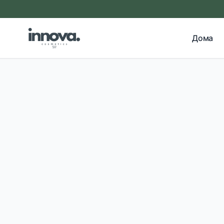
Прескокни на главна содржина
Дома