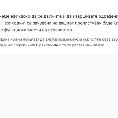
неме ефикасно да се движите и да извршувате одредени
„Неопходни" се зачувани на вашиот прелистувач бидејќи
е функционалности на страницата.
трана кои ни помагаат да анализираме како ја користите оваа веб
бедиме содржините и рекламите што се релевантни за вас.
кови
Категории
и
Нега за кожа