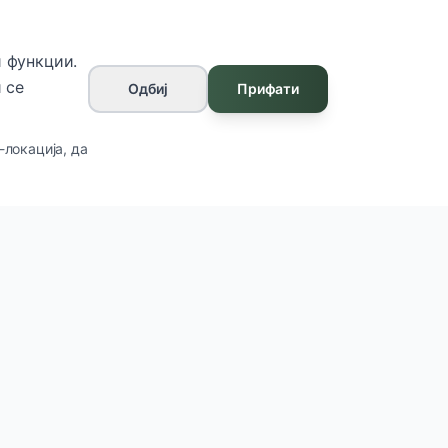
 функции.
 се
Одбиј
Прифати
-локација, да
Контакт
ул. Франклин Рузвелт бр.7