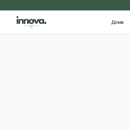
Прескокни на главна содржина
Дома