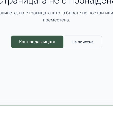
Страницата не е пронајден
звинете, но страницата што ја барате не постои или
преместена.
Кон продавницата
На почетна