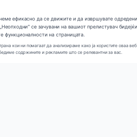
неме ефикасно да се движите и да извршувате одредени
„Неопходни" се зачувани на вашиот прелистувач бидејќи
е функционалности на страницата.
трана кои ни помагаат да анализираме како ја користите оваа веб
бедиме содржините и рекламите што се релевантни за вас.
кови
Категории
и
Нега за кожа