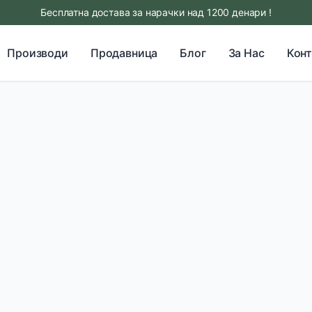
Бесплатна достава за нарачки над 1200 денари !
Производи
Продавница
Блог
За Нас
Конт