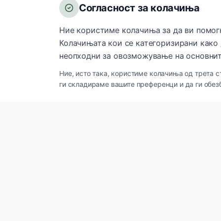
Согласност за колачиња
Ние користиме колачиња за да ви помог
Колачињата кои се категоризирани како 
неопходни за овозможување на основнит
Ние, исто така, користиме колачиња од трета с
ги складираме вашите преференци и да ги обез
Брзи лин
Innova Cosmetics
IC
Производ
Премиум козметички и