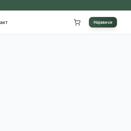
акт
Најави се