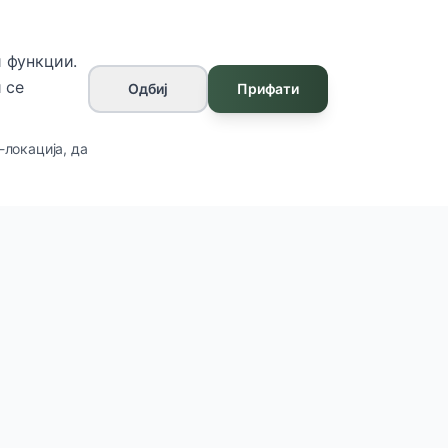
 функции.
 се
Одбиј
Прифати
-локација, да
Контакт
ул. Франклин Рузвелт бр.7