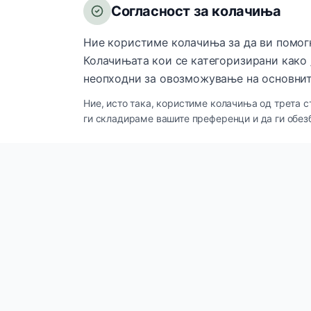
Согласност за колачиња
Ние користиме колачиња за да ви помог
Колачињата кои се категоризирани како 
неопходни за овозможување на основнит
Ние, исто така, користиме колачиња од трета с
ги складираме вашите преференци и да ги обез
Брзи лин
Innova Cosmetics
IC
Производ
Премиум козметички и