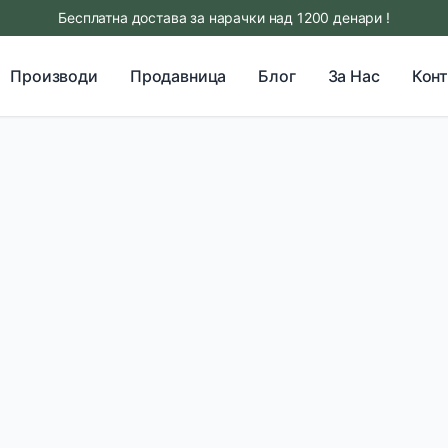
Бесплатна достава за нарачки над 1200 денари !
Производи
Продавница
Блог
За Нас
Конт