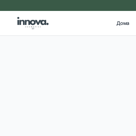
Прескокни на главна содржина
Дома