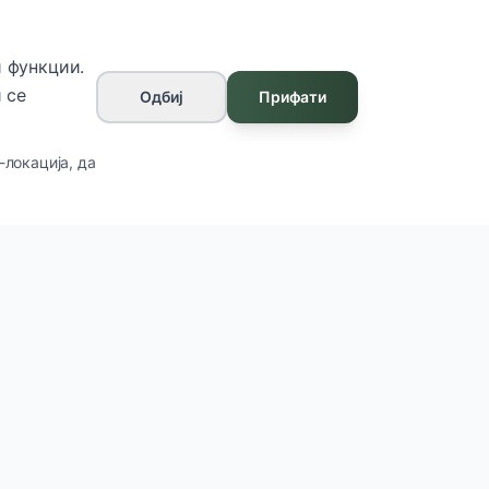
 функции.
 се
Одбиј
Прифати
-локација, да
Контакт
ул. Франклин Рузвелт бр.7