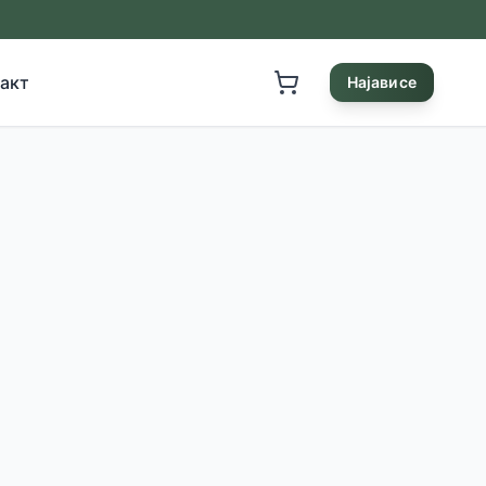
акт
Најави се