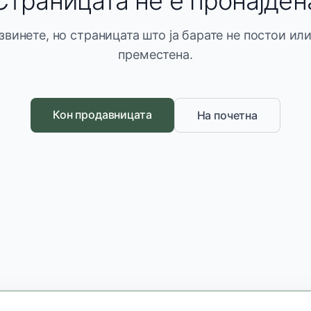
Страницата не е пронајден
звинете, но страницата што ја барате не постои или
преместена.
Кон продавницата
На почетна