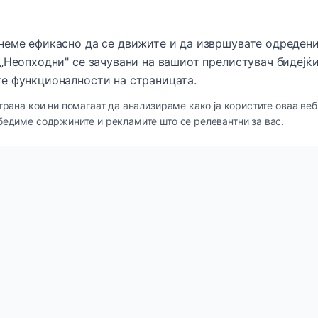
неме ефикасно да се движите и да извршувате одредени
„Неопходни" се зачувани на вашиот прелистувач бидејќи
е функционалности на страницата.
трана кои ни помагаат да анализираме како ја користите оваа веб
бедиме содржините и рекламите што се релевантни за вас.
кови
Категории
и
Нега за кожа