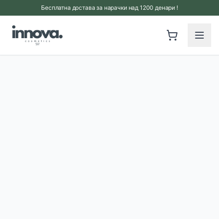
Прескокни на главна содржина
Бесплатна достава за нарачки над 1200 денари !