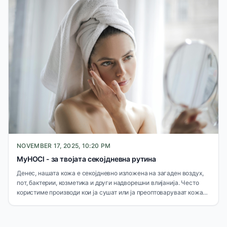
NOVEMBER 17, 2025, 10:20 PM
MyHOCl - за твојата секојдневна рутина
Денес, нашата кожа е секојдневно изложена на загаден воздух,
пот, бактерии, козметика и други надворешни влијанија. Често
користиме производи кои ја сушат или ја преоптоваруваат кожата
со хемиски состојки. MyHOCL нуди совршен баланс помеѓу
ефикасност и нежност, што го прави идеален за секојдневна
употреба.