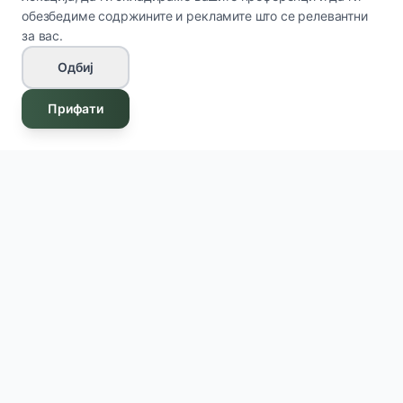
обезбедиме содржините и рекламите што се релевантни
за вас.
Одбиј
Прифати
Innova Cosmetics
IC
Премиум козметички и дерматолошки производи
за вашата кожа и здравје.