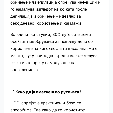
бричење или епилација спречува инфекции и
го намалува изгледот на кожата после
депилација и бричење – идеално за
секојдневно. користење и кај мажи
Во клинички студии, 80% луѓе со егзема
осеќаат подобрување за неколку дена со
користење на хипохлорната киселина. Не е
магија, туку природно средство кое делува
ефективно преку намалување на
воспалението.
🛁 Како да ја вметнеш во рутината?
HOCl спрејот е практичен и брзо се
апсорбира. Еве како да го користите: