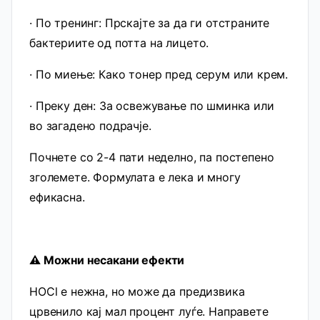
· По тренинг: Прскајте за да ги отстраните
бактериите од потта на лицето.
· По миење: Како тонер пред серум или крем.
· Преку ден: За освежување по шминка или
во загадено подрачје.
Почнете со 2-4 пати неделно, па постепено
зголемете. Формулата е лека и многу
ефикасна.
⚠️ Можни несакани ефекти
HOCl е нежна, но може да предизвика
црвенило кај мал процент луѓе. Направете