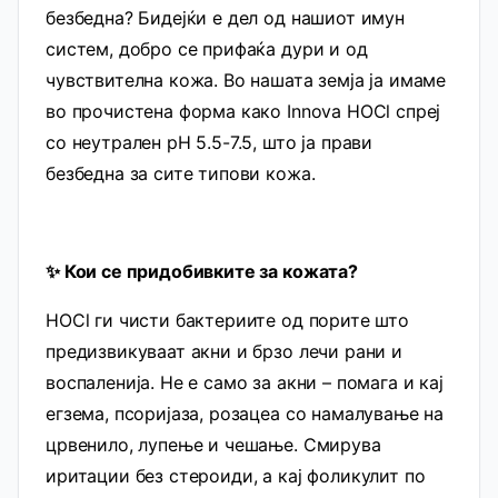
безбедна? Бидејќи е дел од нашиот имун
систем, добро се прифаќа дури и од
чувствителна кожа. Во нашата земја ја имаме
во прочистена форма како Innova HOCl спреј
со неутрален pH 5.5-7.5, што ја прави
безбедна за сите типови кожа.
✨ Кои се придобивките за кожата?
HOCl ги чисти бактериите од порите што
предизвикуваат акни и брзо лечи рани и
воспаленија. Не е само за акни – помага и кај
егзема, псоријаза, розацеа со намалување на
црвенило, лупење и чешање. Смирува
иритации без стероиди, а кај фоликулит по