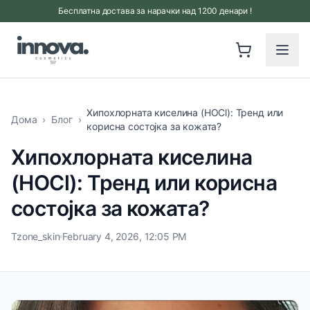
Прескокни на главна содржина
Бесплатна достава за нарачки над 1200 денари !
Хипохлорната киселина (HOCl): Тренд или
Дома
›
Блог
›
корисна состојка за кожата?
Хипохлорната киселина
(HOCl): Тренд или корисна
состојка за кожата?
Tzone_skin
February 4, 2026, 12:05 PM