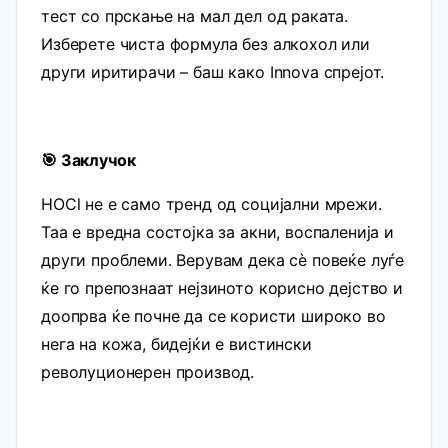
тест со прскање на мал дел од раката.
Изберете чиста формула без алкохол или
други иритирачи – баш како Innova спрејот.
🎯 Заклучок
HOCl не е само тренд од социјални мрежи.
Таа е вредна состојка за акни, воспаленија и
други проблеми. Верувам дека сè повеќе луѓе
ќе го препознаат нејзиното корисно дејство и
доопрва ќе почне да се користи широко во
нега на кожа, бидејќи е вистински
револуционерен производ.