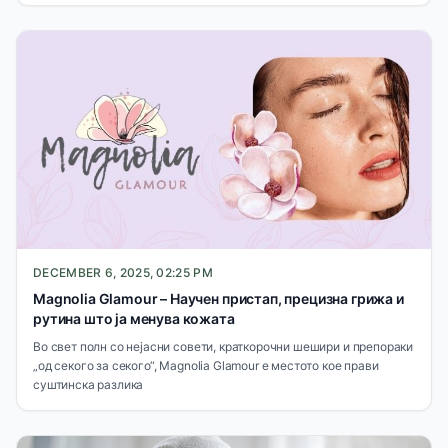
DECEMBER 6, 2025, 02:25 PM
Magnolia Glamour – Научен пристап, прецизна грижа и
рутинa што ја менува кожата
Во свет полн со нејасни совети, краткорочни шешири и препораки
„од секого за секого“, Magnolia Glamour е местото кое прави
суштинска разлика