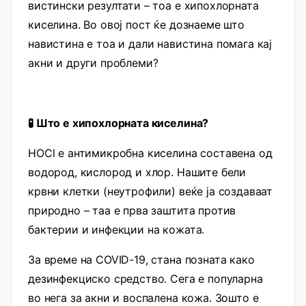
вистински резултати – тоа е хипохлорната
киселина. Во овој пост ќе дознаеме што
навистина е тоа и дали навистина помага кај
акни и други проблеми?
🧪 Што е хипохлорната киселина?
HOCl е антимикробна киселина составена од
водород, кислород и хлор. Нашите бели
крвни клетки (неутрофили) веќе ја создаваат
природно – таа е прва заштита против
бактерии и инфекции на кожата.
За време на COVID-19, стана позната како
дезинфекциско средство. Сега е популарна
во нега за акни и воспалена кожа. Зошто е