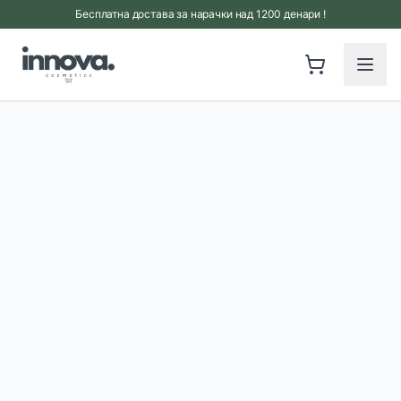
Прескокни на главна содржина
Бесплатна достава за нарачки над 1200 денари !