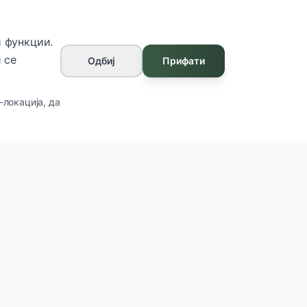
 функции.
 се
Одбиј
Прифати
-локација, да
Контакт
ул. Франклин Рузвелт бр.7