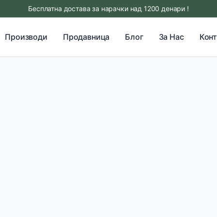
Бесплатна достава за нарачки над 1200 денари !
Производи
Продавница
Блог
За Нас
Конт