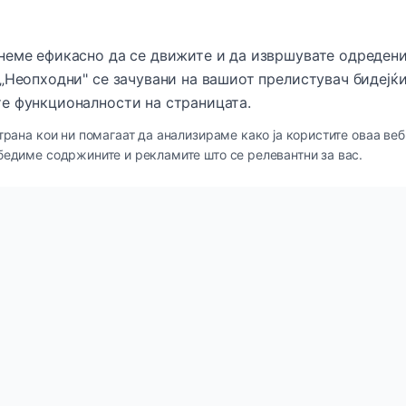
неме ефикасно да се движите и да извршувате одредени
„Неопходни" се зачувани на вашиот прелистувач бидејќи
е функционалности на страницата.
трана кои ни помагаат да анализираме како ја користите оваа веб
бедиме содржините и рекламите што се релевантни за вас.
кови
Категории
и
Нега за кожа