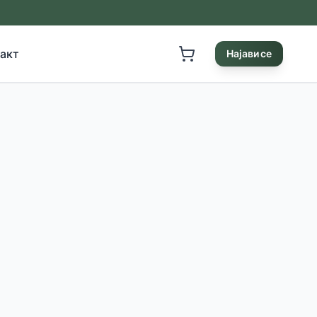
акт
Најави се