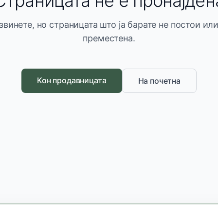
Страницата не е пронајден
звинете, но страницата што ја барате не постои или
преместена.
Кон продавницата
На почетна