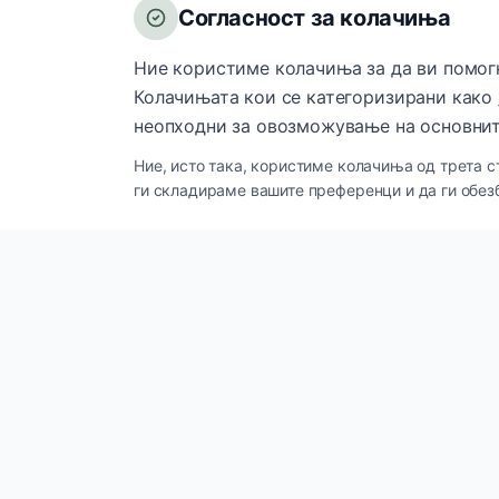
Согласност за колачиња
Ние користиме колачиња за да ви помог
Колачињата кои се категоризирани како 
неопходни за овозможување на основнит
Ние, исто така, користиме колачиња од трета с
ги складираме вашите преференци и да ги обез
Брзи лин
Innova Cosmetics
IC
Производ
Премиум козметички и