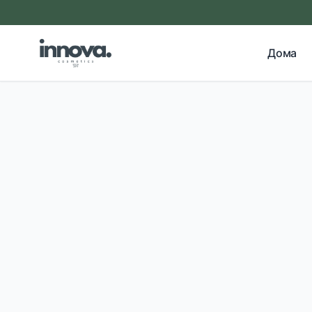
Прескокни на главна содржина
Дома