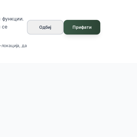
 функции.
 се
Одбиј
Прифати
-локација, да
Контакт
ул. Франклин Рузвелт бр.7