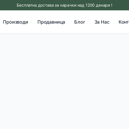
Бесплатна достава за нарачки над 1200 денари !
Производи
Продавница
Блог
За Нас
Конт