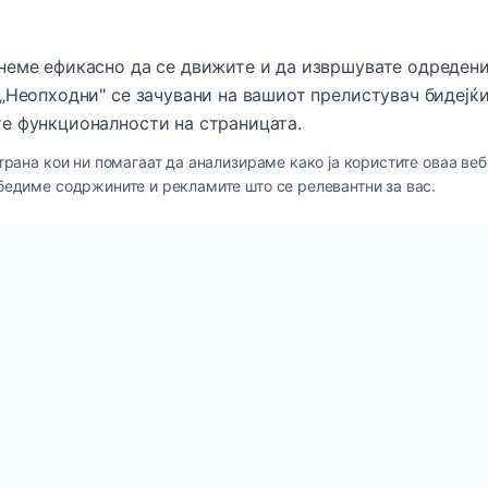
неме ефикасно да се движите и да извршувате одредени
„Неопходни" се зачувани на вашиот прелистувач бидејќи
е функционалности на страницата.
трана кои ни помагаат да анализираме како ја користите оваа веб
бедиме содржините и рекламите што се релевантни за вас.
кови
Категории
и
Нега за кожа