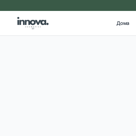
Прескокни на главна содржина
Дома