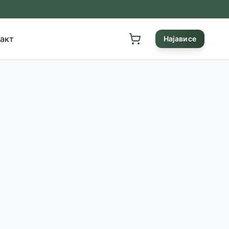
акт
Најави се