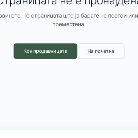
Страницата не е пронајден
звинете, но страницата што ја барате не постои или
преместена.
Кон продавницата
На почетна